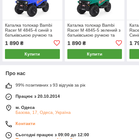
Каталка толокар Bambi
Каталка толокар Bambi
Ката
Racer M 4845-4 синій з
Racer M 4845-5 зелений з
Race
батьківською ручкою та
батьківською ручкою та
Сині
захисним бортиком
захисним бортиком
ручк
1 890
1 890
1 7
₴
₴
бор
Купити
Купити
Про нас
99% позитивних з 93 відгуків за рік
Працює з 20.10.2014
м. Одеса
Базова, 17, Одеса, Україна
Контакти
Сьогодні працює з 09:00 до 12:00