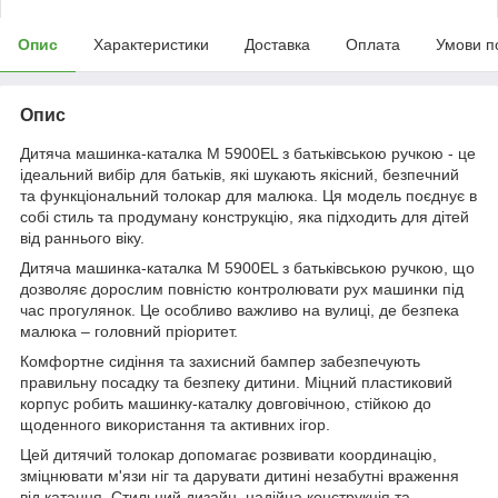
Опис
Характеристики
Доставка
Оплата
Умови п
Опис
Дитяча машинка-каталка M 5900EL з батьківською ручкою - це
ідеальний вибір для батьків, які шукають якісний, безпечний
та функціональний толокар для малюка. Ця модель поєднує в
собі стиль та продуману конструкцію, яка підходить для дітей
від раннього віку.
Дитяча машинка-каталка M 5900EL з батьківською ручкою, що
дозволяє дорослим повністю контролювати рух машинки під
час прогулянок. Це особливо важливо на вулиці, де безпека
малюка – головний пріоритет.
Комфортне сидіння та захисний бампер забезпечують
правильну посадку та безпеку дитини. Міцний пластиковий
корпус робить машинку-каталку довговічною, стійкою до
щоденного використання та активних ігор.
Цей дитячий толокар допомагає розвивати координацію,
зміцнювати м'язи ніг та дарувати дитині незабутні враження
від катання. Стильний дизайн, надійна конструкція та