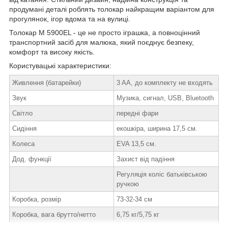
продумані деталі роблять толокар найкращим варіантом для
прогулянок, ігор вдома та на вулиці.
Толокар M 5900EL - це не просто іграшка, а повноцінний
транспортний засіб для малюка, який поєднує безпеку,
комфорт та високу якість.
Користувацькi характеристики:
Живлення (батарейки)
3 AA, до комплекту не входять
Звук
Музика, сигнал, USB, Bluetooth
Світло
передні фари
Сидіння
екошкіра, ширина 17,5 см.
Колеса
EVA 13,5 см.
Дод. функції
Захист від падіння
Регуляція коліс батьківською
ручкою
Коробка, розмір
73-32-34 см
Коробка, вага брутто/нетто
6,75 кг/5,75 кг