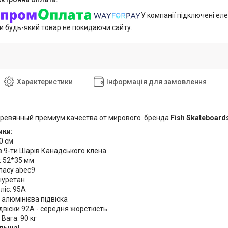
У компанії підключені еле
и будь-який товар не покидаючи сайту.
Характеристики
Інформація для замовлення
ревянный премиум качества от мирового бренда
Fish Skateboard
ики:
0 см
з 9-ти Шарів Канадського клена
: 52*35 мм
ласу abec9
іуретан
ліс: 95А
алюмінієва підвіска
двіски 92А - середня жорсткість
Вага: 90 кг