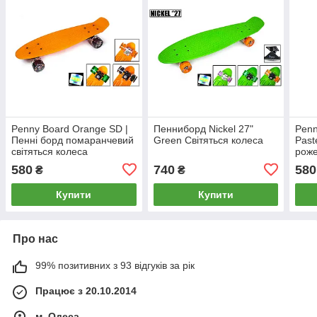
Penny Board Orange SD |
Пенниборд Nickel 27"
Penn
Пенні борд помаранчевий
Green Світяться колеса
Past
світяться колеса
роже
Навантаження 70 кг
(199
580
740
580
₴
₴
(1996208152)
Купити
Купити
Про нас
99% позитивних з 93 відгуків за рік
Працює з 20.10.2014
м. Одеса