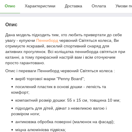
Опис
Характеристики
Доставка
Оплата
Умови п
Опис
Дана модель підходить тим, хто любить привертати до себе
увагу - купуючи
Пенниборд
червоний Світяться колеса, Ви
отримуєте яскравий, веселий спортивний снаряд для
активних прогулянок. Всі коліщатка пенниборда світяться при
катанні, а тому прекрасний настрій вам і всім оточуючим
просто гарантовано.
Опис і переваги Пенниборд червоний Світяться колеса :
виріб торгової марки "Penny Board";
посилений пластик в основі дошки - легкість та
комфорт;
компактний розмір дошки: 55 х 15 см, товщина 10 мм;
підходить для дітей, дівчат з невеликою вагою і
розміром ноги;
антиковзка обробка поверхні (малюнок на фасаді);
міцна алюмінієва підвіска;