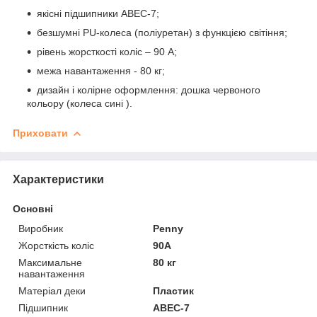
якісні підшипники ABEC-7;
безшумні PU-колеса (поліуретан) з функцією світіння;
рівень жорсткості коліс – 90 А;
межа навантаження - 80 кг;
дизайн і колірне оформлення: дошка червоного
кольору (колеса сині ).
Приховати
Характеристики
Основні
Виробник
Penny
Жорсткість коліс
90А
Максимальне
80 кг
навантаження
Матеріал деки
Пластик
Підшипник
ABEC-7