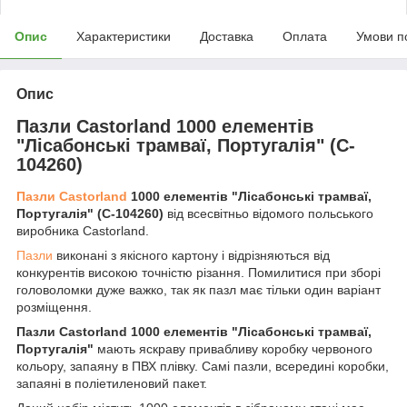
Опис
Характеристики
Доставка
Оплата
Умови п
Опис
Пазли Castorland 1000 елементів
"Лісабонські трамваї, Португалія" (C-
104260)
Пазли Castorland
1000 елементів "Лісабонські трамваї,
Португалія" (C-104260)
від всесвітньо відомого польського
виробника Castorland.
Пазли
виконані з якісного картону і відрізняються від
конкурентів високою точністю різання. Помилитися при зборі
головоломки дуже важко, так як пазл має тільки один варіант
розміщення.
Пазли Castorland 1000 елементів "Лісабонські трамваї,
Португалія"
мають яскраву привабливу коробку червоного
кольору, запаяну в ПВХ плівку. Самі пазли, всередині коробки,
запаяні в поліетиленовий пакет.