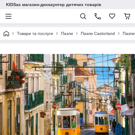
KIDSas магазин-дискаунтер дитячих товарів
Товари та послуги
Пазли
Пазли Castorland
Пазли