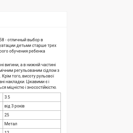
58 - отличный выбор в
уатации детьми старше трех
трого обучения ребенка
і вигини, а в нижній частині
мічним регульованим сідлом з
Крім того, висоту рульової
і накладки. Цікавими є і
ься міцністю і зносостійкістю.
3.5
від 3 років
25
Метал
12