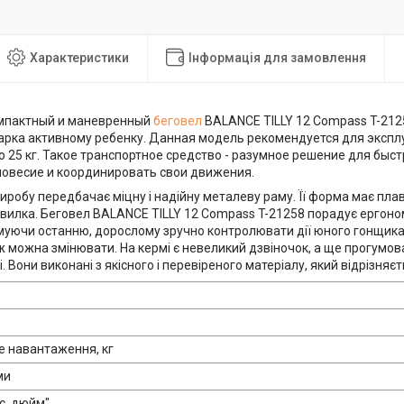
Характеристики
Інформація для замовлення
омпактный и маневренный
беговел
BALANCE TILLY 12 Compass T-212
арка активному ребенку. Данная модель рекомендуется для экспл
о 25 кг. Такое транспортное средство - разумное решение для быс
овесие и координировать свои движения.
иробу передбачає міцну і надійну металеву раму. Її форма має плавн
вилка. Беговел BALANCE TILLY 12 Compass T-21258 порадує ергоно
муючи останню, дорослому зручно контролювати дії юного гонщика. 
 можна змінювати. На кермі є невеликий дзвіночок, а ще прогумован
. Вони виконані з якісного і перевіреного матеріалу, який відрізняєт
 навантаження, кг
ми
с, дюйм"