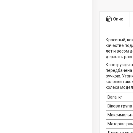
Опис
Красивый, к
качестве под
лет и весом д
держать равн
Конструкція в
передбачена 
ручкою. Утри
колонки також
колеса моделі
Вага, кг
Вікова група
Максимальне
Матеріал ра
Діаметр колі